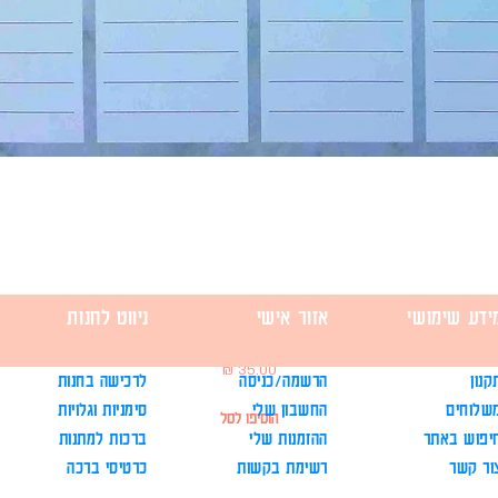
ידע שימושי
אזור אישי
ניווט לחנות
לוז תכנון שבועי - בצעדים קטנים
מחיר
קנון
הרשמה/כניסה
לרכישה בחנות
שלוחים
החשבון שלי
סימניות וגלויות
הוסיפו לסל
יפוש באתר
ההזמנות שלי
ברכות למתנות
ור קשר
רשימת בקשות
כרטיסי ברכה