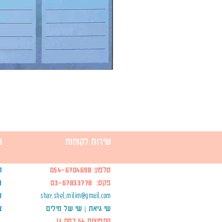
שירות לקוחות
מ
טלפון:
054-6704698
ת
פקס: 03-67833778
מ
shay.shel.milim@gmail.com
ח
שי גיאת | שי של מילים
צ
התפוצות 54 רמת גן