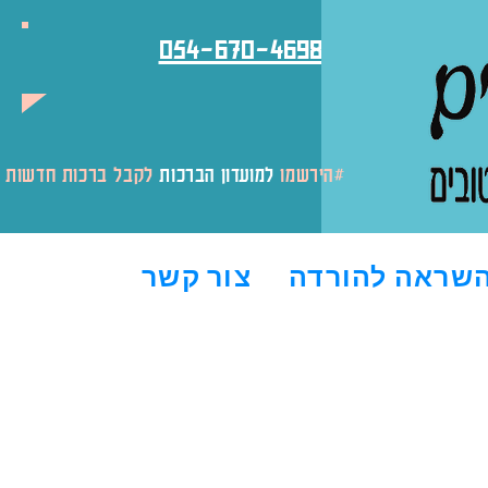
054-670-4698
לקבל ברכות חדשות והטבות#
#הירשמו
למועדון הברכות
שראה להורדה
צור קשר