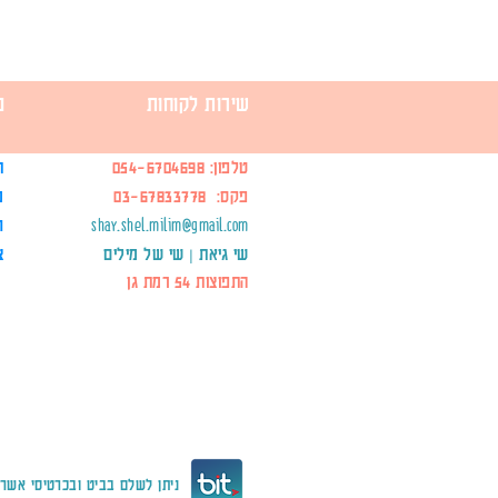
שירות לקוחות
מ
טלפון:
054-6704698
ת
פקס: 03-67833778
מ
shay.shel.milim@gmail.com
ח
שי גיאת | שי של מילים
צ
התפוצות 54 רמת גן
ניתן לשלם בביט ובכרטיסי אשרא