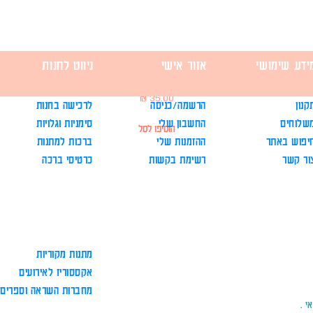
ידע שימושי
אזור אישי
ניווט לחנות
לוז תכנון שבועי - בצעדים קטנים
מחיר
קנון
הרשמה/כניסה
לרכישה בחנות
שלוחים
החשבון שלי
סימניות וגלויות
הוסיפו לסל
יפוש באתר
ההזמנות שלי
ברכות למתנות
ור קשר
רשימת בקשות
כרטיסי ברכה
מתנות מקוריות
אקססוריז לאירועים
מחברות השראה וספרים
י .