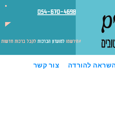
054-670-4698
לקבל ברכות חדשות והטבות#
#הירשמו
למועדון הברכות
שראה להורדה
צור קשר