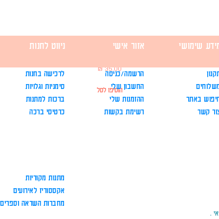
ידע שימושי
אזור אישי
ניווט לחנות
לוז תכנון שבועי - בצעדים קטנים
מחיר
קנון
הרשמה/כניסה
לרכישה בחנות
שלוחים
החשבון שלי
סימניות וגלויות
הוסיפו לסל
יפוש באתר
ההזמנות שלי
ברכות למתנות
ור קשר
רשימת בקשות
כרטיסי ברכה
מתנות מקוריות
אקססוריז לאירועים
מחברות השראה וספרים
י .