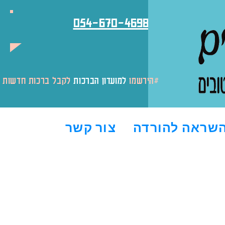
054-670-4698
לקבל ברכות חדשות והטבות#
#הירשמו
למועדון הברכות
שראה להורדה
צור קשר