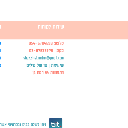
שירות לקוחות
מ
טלפון:
054-6704698
ת
פקס: 03-67833778
מ
shay.shel.milim@gmail.com
ח
שי גיאת | שי של מילים
צ
התפוצות 54 רמת גן
ניתן לשלם בביט ובכרטיסי אשרא