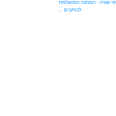
ות: 9*14 ס"מ | כ-70 דפי שורה - המתנה המושלמת
לכותבים ...