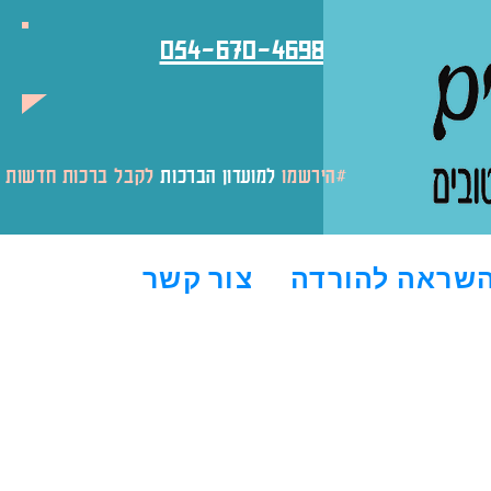
054-670-4698
לקבל ברכות חדשות והטבות#
#הירשמו
למועדון הברכות
שראה להורדה
צור קשר