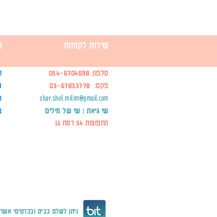
שירות לקוחות
מ
טלפון:
054-6704698
ת
פקס: 03-67833778
מ
shay.shel.milim@gmail.com
ח
שי גיאת | שי של מילים
צ
התפוצות 54 רמת גן
ניתן לשלם בביט ובכרטיסי אשרא