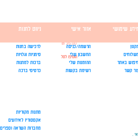
ידע שימושי
אזור אישי
ניווט לחנות
לוז תכנון שבועי - בצעדים קטנים
מחיר
קנון
הרשמה/כניסה
לרכישה בחנות
שלוחים
החשבון שלי
סימניות וגלויות
הוסיפו לסל
יפוש באתר
ההזמנות שלי
ברכות למתנות
ור קשר
רשימת בקשות
כרטיסי ברכה
מתנות מקוריות
אקססוריז לאירועים
מחברות השראה וספרים
י .