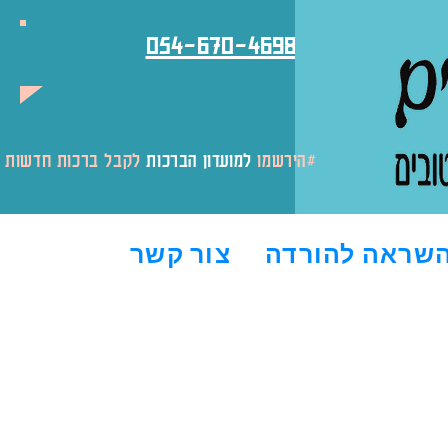
054-670-4698
לקבל ברכות חדשות והטבות#
#הירשמו
למועדון הברכות
שראה להורדה
צור קשר