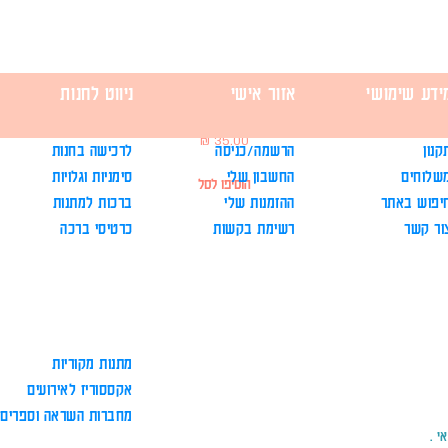
ידע שימושי
אזור אישי
ניווט לחנות
לוז תכנון שבועי - בצעדים קטנים
מחיר
קנון
הרשמה/כניסה
לרכישה בחנות
שלוחים
החשבון שלי
סימניות וגלויות
הוסיפו לסל
יפוש באתר
ההזמנות שלי
ברכות למתנות
ור קשר
רשימת בקשות
כרטיסי ברכה
מתנות מקוריות
אקססוריז לאירועים
מחברות השראה וספרים
י .