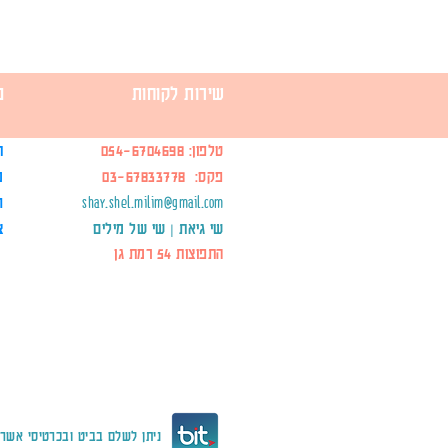
שירות לקוחות
מ
טלפון:
054-6704698
ת
פקס: 03-67833778
מ
shay.shel.milim@gmail.com
ח
שי גיאת | שי של מילים
צ
התפוצות 54 רמת גן
ניתן לשלם בביט ובכרטיסי אשרא